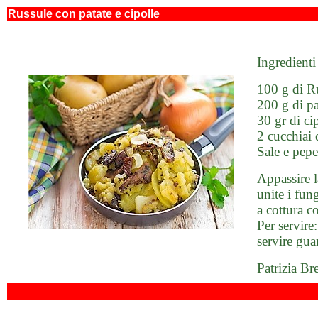
Russule con patate e cipolle
Ingredienti
100 g di Ru
200 g di pat
30 gr di ci
2 cucchiai 
Sale e pepe
Appassire l
unite i fung
a cottura 
Per servire
servire gua
Patrizia Br