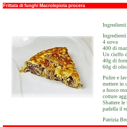
Frittata di funghi Macrolepiota procera
Ingredienti
Ingredienti
4 uova
400 di maz
Un ciuffo 
40g di for
60g di olio
Pulire e lav
mettere in 
a fuoco mod
cotture agg
Sbattere le
padella il r
Patrizia Br