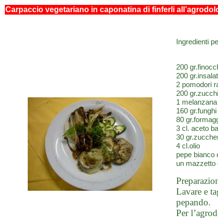
Carpaccio vegetariano in caponatina di finferli all’agrodo
Ingredienti p
200 gr.finocc
200 gr.insala
2 pomodori r
200 gr.zucch
1 melanzana
160 gr.funghi 
80 gr.formag
3 cl. aceto b
30 gr.zucche
4 cl.olio
pepe bianco 
un mazzetto 
Preparazio
Lavare e tag
pepando.
Per l’agrod