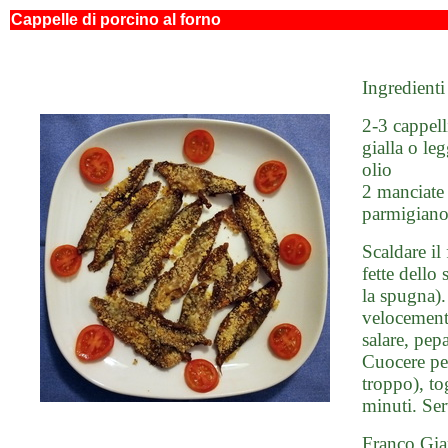
Cappelle di porcino al forno
Ingredienti
2-3 cappell
gialla o le
olio
2 manciate 
parmigiano 
Scaldare il 
fette dello
la spugna).
velocemente
salare, pepa
Cuocere pe
troppo), to
minuti. Ser
Franco Gia